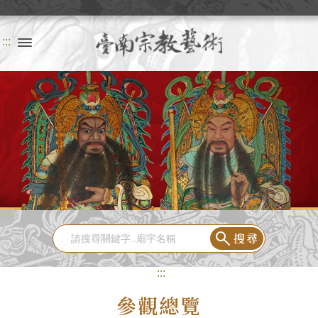
:::
搜尋
:::
參觀總覽