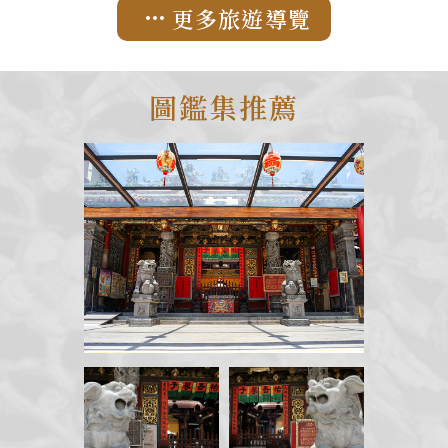
著名的兩大彩繪家族之一，傳
的廟宇，靜靜的看著牆上的
更多旅遊導覽
承三代，作品年代橫跨了超過
畫，然後進入那個用筆墨勾勒
一百年。潘氏彩繪的風格具有
的彩繪故事中。
強烈的「裝飾性」，特別講究
圖鑑集推薦
服飾、配件的花紋裝飾，辨識
度非常高。