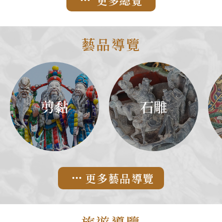
更多總覽
金」，以平安米取代燒金紙，
是王府邸 除了「全臺第一」
米可以帶回家吃平安，也能捐
的美名外，其實大天后宮的建
贈給需要的團體。
築前身也是大有來 頭。這裡
藝品導覽
原本是明朝末代郡王－寧靖王
的宅第，清朝入臺後，原本由
將軍施琅進駐，後將建築改建
成「大天妃宮」，並向外宣稱
剪黏
石雕
是媽祖協助攻下了臺灣。隔
年，媽祖就被封為天后，改名
「大天后宮」。 傳統藝術的
博物館 正因為大天后宮有著
尊貴地位，不僅香火延綿不
更多藝品導覽
絕，廟內的裝飾也是請來最好
的師傅打造。兩邊的牆壁都是
各時代府城名畫師的留筆，廟