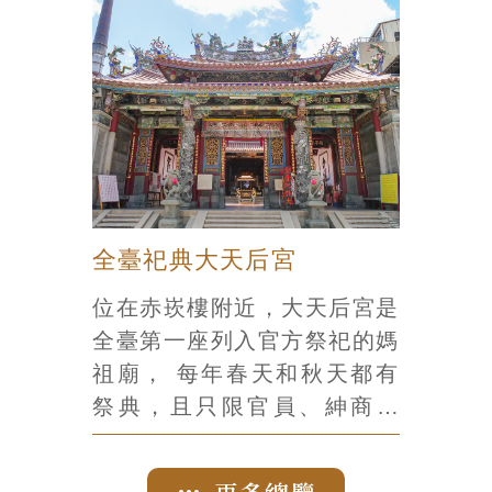
的生日是農曆正月初九，許多
赤崁樓）與寧靖王府（現今天
府城人會在前一天的子時（半
后宮）不遠，是舉行明朝國家
夜十一點，也是初九開始的時
祀典的地方。這麼重要的信仰
間）來到廟裡為天公慶生，奉
中心，則選在當時地勢最高的
上僅有天公才能享有的珍重祭
地方「鷲嶺」來建廟。 以黑
祀品，廟方也會發放「開運紅
色為代表色的廟宇 主祀神玄
包」祝福信眾財運旺旺來，也
天上帝，象徵北極星，在方位
會有平安滷麵可以享用。這一
上屬於北方，而北方的代表色
全臺祀典大天后宮
天廟裡徹夜擠得水泄不通，是
是黑色，因此整間廟宇是以黑
一年一度的熱鬧慶典。 廟宇
位在赤崁樓附近，大天后宮是
色為主色，和一般以紅色為主
也能現代化 天壇由於信眾甚
全臺第一座列入官方祭祀的媽
色的廟宇有很大的不同。舉凡
多，為了服務更多的人，廟方
祖廟， 每年春天和秋天都有
廟門、柱子、隔扇等都屬於黑
不僅讓光明點燈全面電腦化，
祭典，且只限官員、紳商參
色，就供桌上的令旗都屬於黑
可以用ATM點燈，用電腦查
與，現在則是信媽祖的信徒不
色，配上一把七星劍，顯現了
詢位置。此外也提倡「以米代
可錯過的朝聖地。 廟的前身
上帝公不凡的神威。