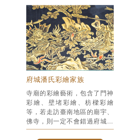
發現這一期的展出你剛好都看
多間的廟宇，都值得一看，都
過了，但體內的藝術細胞如同
有各自的精彩。我們先從廟宇
渴望手搖飲料的糖分般的發
古蹟最密集的舊城區『中西
作，在這個陽光和煦的下午，
區』出發，是一個開場，希望
是時候該讓你知道，我們除了
之後還有機會跟大家介紹更多
很幸褔的擁有臺南美術館1、
臺南的美廟之處。
2館，還有許許多多常年展出
優美畫作的美術館，就是已經
陪伴了我們近百年的臺南廟
府城潘氏彩繪家族
宇，你上次去的時候，心裡罣
寺廟的彩繪藝術，包含了門神
礙的是考試成績、姻緣紅線、
彩繪、壁堵彩繪、枋樑彩繪
事業功名，所以你沒注意牆上
等，若走訪臺南地區的廟宇、
掛著一幅又一幅美如小說情節
佛寺，則一定不會錯過府城潘
的畫作，在這個陽光和煦的下
家的作品。潘家是臺南地區最
午，誠心推薦你走進我們臺南