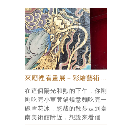
給護佑鄉里的神明，廟宇的每
一處幾乎沒有留白的，都被填
滿了華麗的工藝。你可以拉遠
看、靠近看、低頭看、抬頭
看，每間廟宇都有百個以上的
圖樣造型值得慢慢欣賞，看累
了可以在廟兩旁的板條凳上休
憩一下。欣賞完廟宇之美後也
建議到附近的景點與小店去走
來廟裡看畫展－彩繪藝術之旅
一走，吃個肉圓買包蜜餞，或
在這個陽光和煦的下午，你剛
再前往另一座鄰近的美廟，讓
剛吃完小荳荳鍋燒意麵吃完一
一場臺南式的廟宇小旅行更加
碗雪花冰，悠哉的散步走到臺
圓滿。 但是很抱歉，實在沒
南美術館附近，想說來看個畫
有辦法只用一篇文章介紹臺南
展當一個午後的文藝青年，你
的廟宇藝術。臺南有超過一千