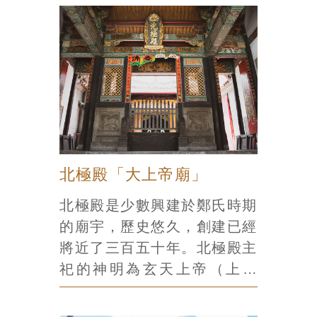
豐4年（1854）才正式建廟。
廟內主祀玉皇上帝，為道教信
仰中神格最高的神明，而正殿
前的「一字匾」，為享譽府城
的四大名匾之一，值得一看。
府城人的信仰中心 無論何時
來到天壇，香煙環繞中總是充
滿了祈求玉皇上帝保佑的信
眾。廟宇雖然不大，但陪祀神
北極殿「大上帝廟」
明也不少，加起來有超過三十
北極殿是少數興建於鄭氏時期
尊，如同神明界的百貨公司，
的廟宇，歷史悠久，創建已經
人的一生中大部分的需求（學
將近了三百五十年。北極殿主
業、愛情、健康等）大概都可
祀的神明為玄天上帝（上帝
以在這裡得到解決。 不容錯
公），是明朝的守護神，距離
過的祭典：天公生 玉皇上帝
當時的行政中心承天府（現今